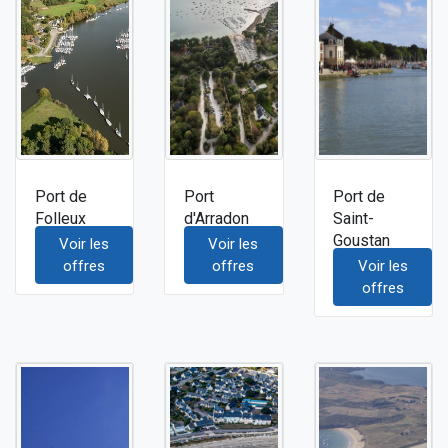
Port de
Port
Port de
Folleux
d'Arradon
Saint-
Goustan
Voir les
Voir les
offres
offres
Voir les
offres