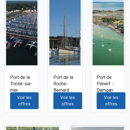
Port de la
Port de la
Port de
Trinité-sur-
Roche-
Pénerf -
mer
Bernard
Damgan
Voir les
Voir les
Voir les
offres
offres
offres